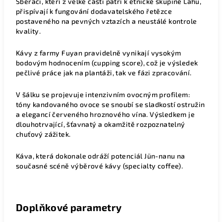
Sběrači, kteří z velké části patří k etnické skupině Lahu,
přispívají k fungování dodavatelského řetězce
postaveného na pevných vztazích a neustálé kontrole
kvality.
Kávy z farmy Fuyan pravidelně vynikají vysokým
bodovým hodnocením (cupping score), což je výsledek
pečlivé práce jak na plantáži, tak ve fázi zpracování.
V šálku se projevuje intenzivním ovocným profilem:
tóny kandovaného ovoce se snoubí se sladkostí ostružin
a elegancí červeného hroznového vína. Výsledkem je
dlouhotrvající, šťavnatý a okamžitě rozpoznatelný
chuťový zážitek.
Káva, která dokonale odráží potenciál Jün-nanu na
současné scéně výběrové kávy (specialty coffee).
Doplňkové parametry