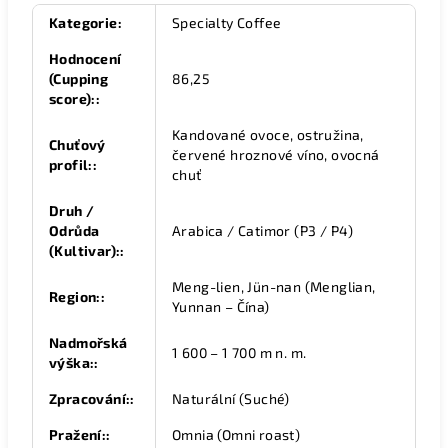
Kategorie
:
Specialty Coffee
Hodnocení
(Cupping
86,25
score):
:
Kandované ovoce, ostružina,
Chuťový
červené hroznové víno, ovocná
profil:
:
chuť
Druh /
Odrůda
Arabica / Catimor (P3 / P4)
(Kultivar):
:
Meng-lien, Jün-nan (Menglian,
Region:
:
Yunnan – Čína)
Nadmořská
1 600 – 1 700 m n. m.
výška:
:
Zpracování:
:
Naturální (Suché)
Pražení:
:
Omnia (Omni roast)