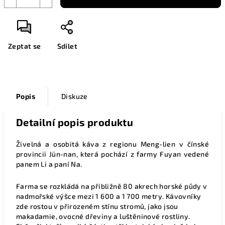
Zeptat se
Sdílet
Popis
Diskuze
Detailní popis produktu
Živelná a osobitá káva z regionu Meng-lien v čínské
provincii Jün-nan, která pochází z farmy Fuyan vedené
panem Li a paní Na.
Farma se rozkládá na přibližně 80 akrech horské půdy v
nadmořské výšce mezi 1 600 a 1 700 metry. Kávovníky
zde rostou v přirozeném stínu stromů, jako jsou
makadamie, ovocné dřeviny a luštěninové rostliny.