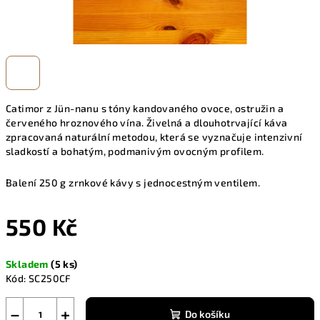
Catimor z Jün-nanu s tóny kandovaného ovoce, ostružin a
červeného hroznového vína. Živelná a dlouhotrvající káva
zpracovaná naturální metodou, která se vyznačuje intenzivní
sladkostí a bohatým, podmanivým ovocným profilem.
Balení 250 g zrnkové kávy s jednocestným ventilem.
550 Kč
Měrná
Skladem
(5 ks)
cena:
Kód:
SC250CF
−
+
Do košíku